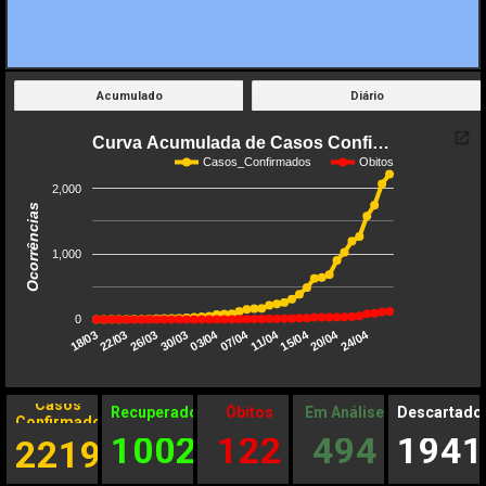
Acumulado
Diário
Curva Acumulada de Casos Confi…
Casos_Confirmados
Obitos
2,000
Ocorrências
1,000
0
20/04
15/04
11/04
07/04
03/04
24/04
30/03
26/03
22/03
18/03
Casos
Recuperados
Óbitos
Em Análise
Descartado
Confirmados
1002
122
494
1941
2219