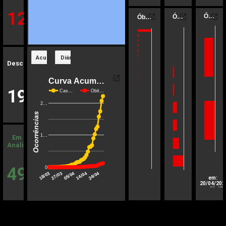
122
Ó…
Ó…
Ób…
Acumulado
Diário
Descartados
Curva Acum…
1941
Cas…
Obit…
2…
Ocorrências
1…
Em
Análise
494
0
Atualizad
05/04
24/04
27/03
14/04
18/03
em:
20/04/202
as 20:45